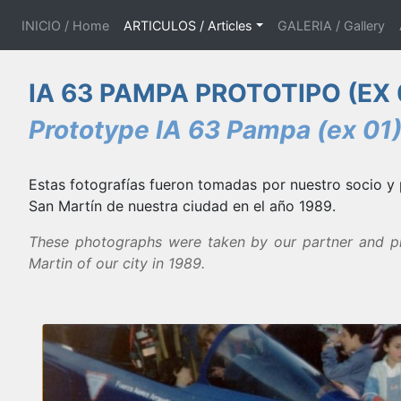
(current)
INICIO / Home
ARTICULOS / Articles
GALERIA / Gallery
IA 63 PAMPA PROTOTIPO (EX 
Prototype IA 63 Pampa (ex 01
Estas fotografías fueron tomadas por nuestro socio y 
San Martín de nuestra ciudad en el año 1989.
These photographs were taken by our partner and pre
Martin of our city in 1989.